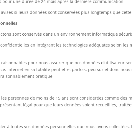
es pour une durée de 24 mois après la dernière communication.
nt avisés si leurs données sont conservées plus longtemps que cette
onnelles
ectons sont conservés dans un environnement informatique sécuri
 confidentielles en intégrant les technologies adéquates selon les
raisonnables pour nous assurer que nos données d’utilisateur sont
ice. Internet en sa totalité peut être, parfois, peu sûr et donc no
t raisonnablement pratique.
ue les personnes de moins de 15 ans sont considérées comme des mi
résentant légal pour que leurs données soient recueillies, traitées 
céder à toutes vos données personnelles que nous avons collectées. 